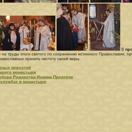
В
пр
на труды этого святого по сохранению истинного Православия, пр
равославных хранить чистоту своей веры.
вных новостей
ашего монастыря
обора Рождества Иоанна Предтечи
 службах в монастыре