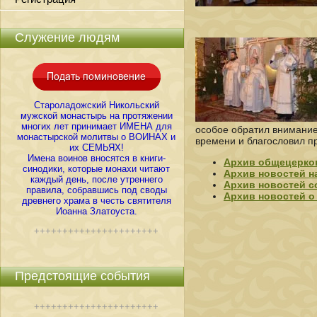
Служение людям
Староладожский Никольский
мужской монастырь на протяжении
многих лет принимает ИМЕНА для
особое обратил внимание 
монастырской молитвы о ВОИНАХ и
времени и благословил п
их СЕМЬЯХ!
Имена воинов вносятся в книги-
Архив общецерко
синодики, которые монахи читают
Архив новостей н
каждый день, после утреннего
Архив новостей с
правила, собравшись под своды
Архив новостей о
древнего храма в честь святителя
Иоанна Златоуста.
++++++++++++++++++++++
Предстоящие события
++++++++++++++++++++++