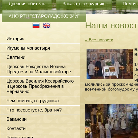
Древняя обитель
Заказать экскурсию
Помоч
АНО РТЦ "СТАРОЛАДОЖСКИЙ"
Главная
/ Наши новости
Наши новост
История
« Все новости
Игумены монастыря
Б
В
Святыни
1
Церковь Рождества Иоанна
В
Предтечи на Малышевой горе
х
Б
Церковь Василия Кесарийского
молились за проскомидие
и церковь Преображения в
вселенной богомудрому у
Чернавино
Чем помочь, о трудниках
Что посоветуете, братия?
Вакансии
Контакты
Регистрация