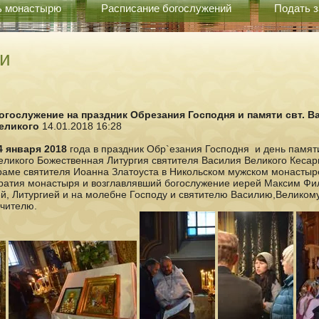
ь монастырю
Расписание богослужений
Подать з
и
огослужение на праздник Обрезания Господня и памяти свт. В
еликого
14.01.2018 16:28
4 января 2018
года в праздник Обр`езания Господня и день памят
еликого Божественная Литургия святителя Василия Великого Кесар
раме святителя Иоанна Златоуста в Никольском мужском монастыре
ратия монастыря и возглавлявший богослужение иерей Максим Фи
й, Литургией и на молебне Господу и святителю Василию,Великом
чителю.