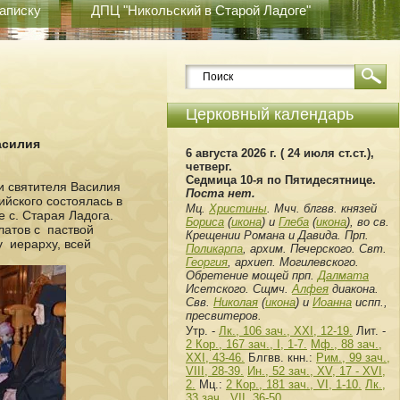
аписку
ДПЦ "Никольский в Старой Ладоге"
Церковный календарь
асилия
6 августа 2026 г. ( 24 июля ст.ст.),
четверг.
Седмица 10-я по Пятидесятнице.
и святителя Василия
Поста нет.
ийского состоялась в
Мц.
Христины
. Мчч. блгвв. князей
 с. Старая Ладога.
Бориса
(
икона
) и
Глеба
(
икона
), во св.
латов с паствой
Крещении Романа и Давида. Прп.
у иерарху, всей
Поликарпа
, архим. Печерского. Свт.
Георгия
, архиеп. Могилевского.
Обретение мощей прп.
Далмата
Исетского. Сщмч.
Алфея
диакона.
Свв.
Николая
(
икона
) и
Иоанна
испп.,
пресвитеров.
Утр. -
Лк., 106 зач., XXI, 12-19.
Лит. -
2 Кор., 167 зач., I, 1-7.
Мф., 88 зач.,
XXI, 43-46.
Блгвв. кнн.:
Рим., 99 зач.,
VIII, 28-39.
Ин., 52 зач., XV, 17 - XVI,
2.
Мц.:
2 Кор., 181 зач., VI, 1-10.
Лк.,
33 зач., VII, 36-50
.