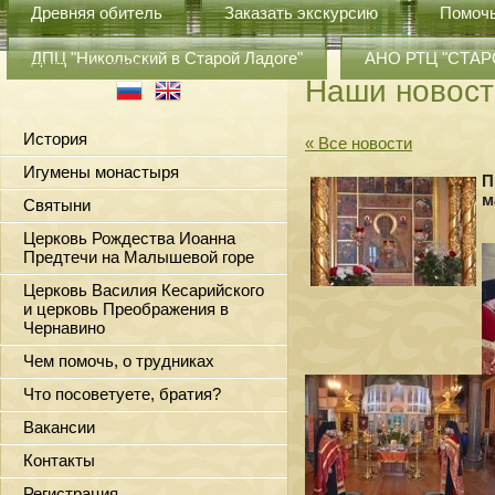
Древняя обитель
Заказать экскурсию
Помоч
ДПЦ "Никольский в Старой Ладоге"
АНО РТЦ "СТА
Главная
/ Наши новости
Наши новост
История
« Все новости
Игумены монастыря
П
м
Святыни
Церковь Рождества Иоанна
Предтечи на Малышевой горе
Церковь Василия Кесарийского
и церковь Преображения в
Чернавино
Чем помочь, о трудниках
Что посоветуете, братия?
Вакансии
Контакты
Регистрация