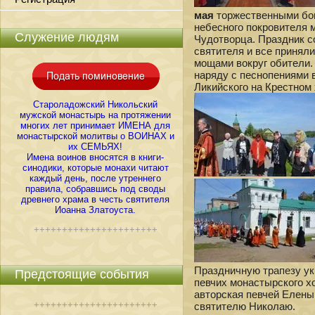
мая
торжественными бо
небесного покровителя 
Служение людям
Чудотворца. Праздник с
святителя и все приняли
мощами вокруг обители.
наряду с песнопениями 
Ликийского на Крестном
Староладожский Никольский
мужской монастырь на протяжении
многих лет принимает ИМЕНА для
монастырской молитвы о ВОИНАХ и
их СЕМЬЯХ!
Имена воинов вносятся в книги-
синодики, которые монахи читают
каждый день, после утреннего
правила, собравшись под своды
древнего храма в честь святителя
Иоанна Златоуста.
++++++++++++++++++++++
Праздничную трапезу ук
Предстоящие события
певчих монастырского х
авторская певчей Елены
++++++++++++++++++++++
святителю Николаю.