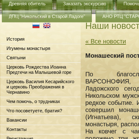
Древняя обитель
Заказать экскурсию
Помоч
ДПЦ "Никольский в Старой Ладоге"
АНО РТЦ "СТА
Главная
/ Наши новости
Наши новос
История
« Все новости
Игумены монастыря
Монашеский пост
Святыни
Церковь Рождества Иоанна
Предтечи на Малышевой горе
По благосло
ВАРСОНОФИЯ, м
Церковь Василия Кесарийского
и церковь Преображения в
Ладожского сег
Чернавино
Никольском мужс
Чем помочь, о трудниках
редкое событие. 
совершил монаш
Что посоветуете, братия?
(Игнатьева), с
Вакансии
монастыря, распо
Контакты
На ковчег с ча
положено три ж
Регистрация