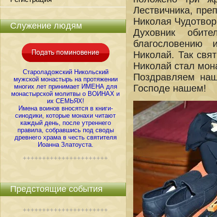
Лествичника, пре
Николая Чудотвор
Служение людям
Духовник обите
благословению 
Николай. Так свят
Николай стал мон
Староладожский Никольский
Поздравляем наш
мужской монастырь на протяжении
многих лет принимает ИМЕНА для
Господе нашем!
монастырской молитвы о ВОИНАХ и
их СЕМЬЯХ!
Имена воинов вносятся в книги-
синодики, которые монахи читают
каждый день, после утреннего
правила, собравшись под своды
древнего храма в честь святителя
Иоанна Златоуста.
++++++++++++++++++++++
Предстоящие события
++++++++++++++++++++++