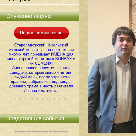
Служение людям
Староладожский Никольский
мужской монастырь на протяжении
многих лет принимает ИМЕНА для
монастырской молитвы о ВОИНАХ и
их СЕМЬЯХ!
Имена воинов вносятся в книги-
синодики, которые монахи читают
каждый день, после утреннего
правила, собравшись под своды
древнего храма в честь святителя
Иоанна Златоуста.
++++++++++++++++++++++
Предстоящие события
++++++++++++++++++++++