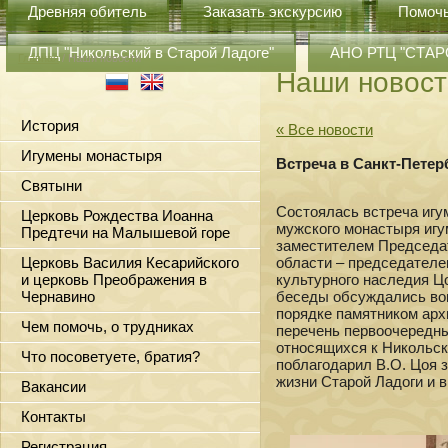
Древняя обитель
Заказать экскурсию
Помоч
ДПЦ "Никольский в Старой Ладоге"
АНО РТЦ "СТА
Главная
/ Наши новости
Наши новост
История
« Все новости
Игумены монастыря
Встреча в Санкт-Петер
Святыни
Состоялась встреча игу
Церковь Рождества Иоанна
мужского монастыря игу
Предтечи на Малышевой горе
заместителем Председа
Церковь Василия Кесарийского
области – председателе
и церковь Преображения в
культурного наследия Ц
Чернавино
беседы обсуждались во
порядке памятником арх
Чем помочь, о трудниках
перечень первоочередны
относящихся к Никольс
Что посоветуете, братия?
поблагодарил В.О. Цоя 
жизни Старой Ладоги и 
Вакансии
Контакты
Регистрация