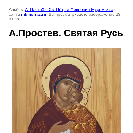
Альбом
А. Плетнёв. Св. Пётр и Феврония Муромские
с
сайта
nikmonas.ru
. Вы просматриваете изображение 29
из 38
А.Простев. Святая Русь